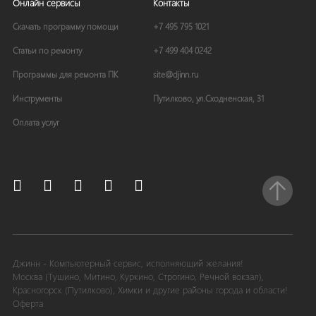
Онлайн сервисы
Контакты
Скачать программу помощи
+7 495 795 1021
Статьи по ремонту
+7 499 404 0242
Программы для ремонта ПК
site
@
djinn
.
ru
Инструменты
Путилково, ул.Сходненская, 31
Оплата услуг


Джинн - Компьютерный сервис, исполняющий желания!
Москва (Тушино, Митино, Куркино, Строгино, Речной вокзал),
Красногорск (Путилково), Химки и другие районы города и области!
Оферта