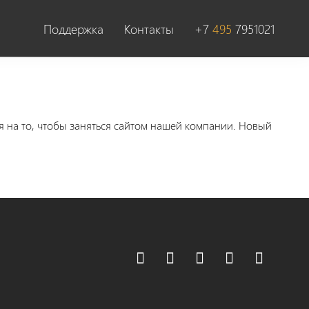
Поддержка
Контакты
+7
495
7951021
я на то, чтобы заняться сайтом нашей компании. Новый

