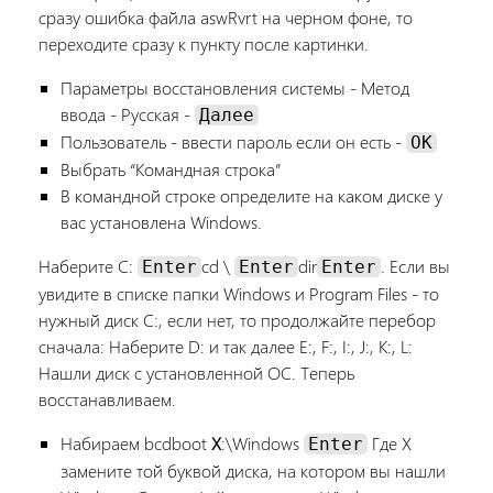
сразу ошибка файла aswRvrt на черном фоне, то
переходите сразу к пункту после картинки.
Параметры восстановления системы - Метод
ввода - Русская -
Далее
Пользователь - ввести пароль если он есть -
OK
Выбрать “Командная строка”
В командной строке определите на каком диске у
вас установлена Windows.
Наберите C:
cd \
dir
. Если вы
Enter
Enter
Enter
увидите в списке папки Windows и Program Files - то
нужный диск C:, если нет, то продолжайте перебор
сначала: Наберите D: и так далее E:, F:, I:, J:, K:, L:
Нашли диск с установленной ОС. Теперь
восстанавливаем.
Набираем bcdboot
X
:\Windows
Где X
Enter
замените той буквой диска, на котором вы нашли