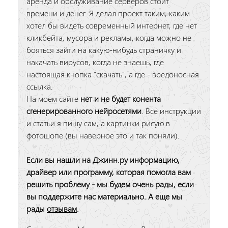
аренда и обслуживание серверов стоит
времени и денег. Я делал проект таким, каким
хотел бы видеть современный интернет, где нет
кликбейта, мусора и рекламы, когда можно не
бояться зайти на какую-нибудь страничку и
накачать вирусов, когда не знаешь, где
настоящая кнопка "скачать", а где - вредоносная
ссылка.
На моем сайте
нет и не будет конента
сгенерированного нейросетями
. Все инструкции
и статьи я пишу сам, а картинки рисую в
фотошопе (вы наверное это и так поняли).
Если вы нашли на Джинн.ру информацию,
драйвер или программу, которая помогла вам
решить проблему - мы будем очень рады, если
вы поддержите нас материально. А еще мы
рады
отзывам
.