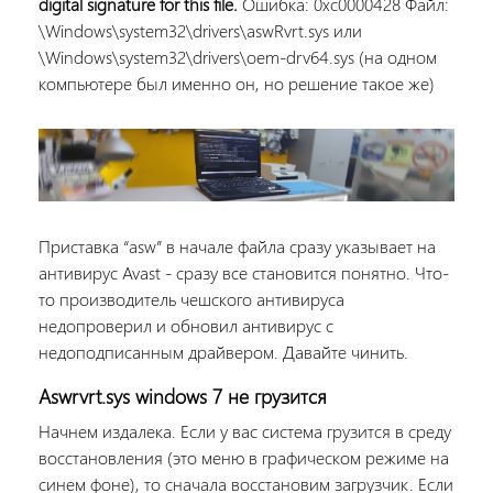
digital signature for this file.
Ошибка: 0xc0000428 Файл:
\Windows\system32\drivers\aswRvrt.sys или
\Windows\system32\drivers\oem-drv64.sys (на одном
компьютере был именно он, но решение такое же)
Приставка “asw” в начале файла сразу указывает на
антивирус Avast - сразу все становится понятно. Что-
то производитель чешского антивируса
недопроверил и обновил антивирус с
недоподписанным драйвером. Давайте чинить.
Aswrvrt.sys windows 7 не грузится
Начнем издалека. Если у вас система грузится в среду
восстановления (это меню в графическом режиме на
синем фоне), то сначала восстановим загрузчик. Если