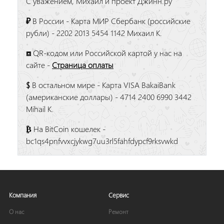
С уважением, Михаил и проект Джинн.ру
₽
В России - Карта МИР Сбербанк (российские
рубли) - 2202 2013 5454 1142 Михаил К.
⧈
QR-кодом или Российской картой у нас на
сайте -
Страница оплаты
$
В остальном мире - Карта VISA BakaiBank
(американские доллары) - 4714 2400 6990 3442
Mihail K.
₿
На BitCoin кошелек -
bc1qs4pnfvvxcjykwg7uu3rl5fahfdypcf9rksvwkd
Компания
Сервис
О нас
Ремонт