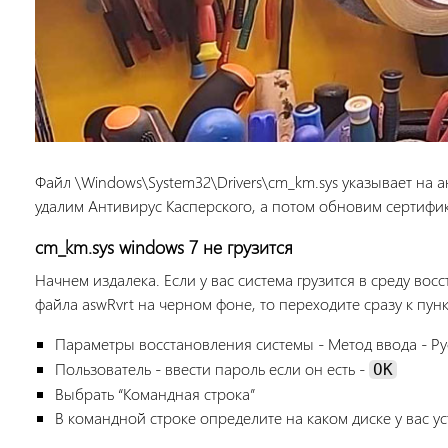
Файл \Windows\System32\Drivers\cm_km.sys указывает на а
удалим Антивирус Касперского, а потом обновим сертифи
cm_km.sys windows 7 не грузится
Начнем издалека. Если у вас система грузится в среду во
файла aswRvrt на черном фоне, то переходите сразу к пунк
Параметры восстановления системы - Метод ввода - Ру
Пользователь - ввести пароль если он есть -
OK
Выбрать “Командная строка”
В командной строке определите на каком диске у вас у