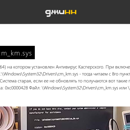
cm_km.sys
4) на котором установлен Антивирус Касперского. При включе
:\Windows\System32\Drivers\cm_km.sys - тогда читаем с 8го пунк
истема старая, если ее не обновлять то получаются вот такие
: 0xc0000428 Файл: \Windows\System32\Drivers\cm_km.sys или \