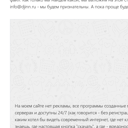
info@djinn.ru - мы будем признательны. А пока проще буде
На моем сайте нет рекламы, все программы созданные 
серверах и доступны 24/7 (как говорится - без регистр
каким хотел бы видеть современный интернет, где нет к
знаешь, где настоящая кнопка "скачать", а где - вредоно