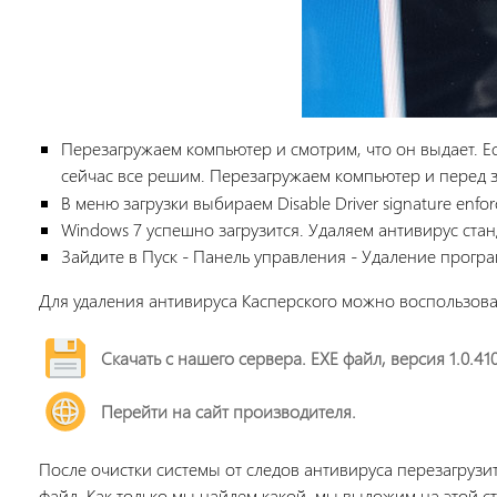
Перезагружаем компьютер и смотрим, что он выдает. Если
сейчас все решим. Перезагружаем компьютер и перед 
В меню загрузки выбираем Disable Driver signature en
Windows 7 успешно загрузится. Удаляем антивирус стан
Зайдите в Пуск - Панель управления - Удаление прогр
Для удаления антивируса Касперского можно воспользова
Скачать с нашего сервера. EXE файл, версия 1.0.41
Перейти на сайт производителя.
После очистки системы от следов антивируса перезагруз
файл. Как только мы найдем какой, мы выложим на этой ст