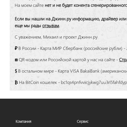
На моем сайте
нет и не будет конента сгенерированног
Если вы нашли на Джинн.ру информацию, драйвер или п
еще мы рады
отзывам
.
С уважением, Михаил и проект Джинн.ру
₽
В России - Карта МИР Сбербанк (российские рубли) - 
⧈
QR-кодом или Российской картой у нас на сайте -
Стр
$
В остальном мире - Карта VISA BakaiBank (американские
₿
На BitCoin кошелек - bc1qs4pnfvvxcjykwg7uu3rl5fahfdyp
Компания
Сервис