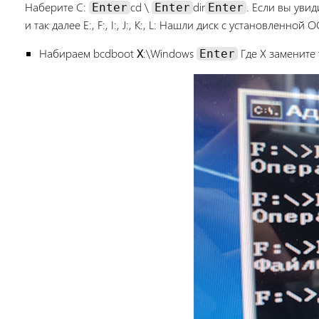
Наберите C:
cd \
dir
. Если вы увид
Enter
Enter
Enter
и так далее E:, F:, I:, J:, K:, L: Нашли диск с установленно
Набираем bcdboot
X
:\Windows
Где X замените 
Enter