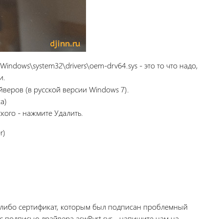
indows\system32\drivers\oem-drv64.sys - это то что надо,
и.
йверов (в русской версии Windows 7).
а)
кого - нажмите Удалить.
r)
й-либо сертификат, которым был подписан проблемный
 с подписью драйвера aswRvrt.sys - напишите нам на