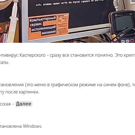
нтивирус Касперского - сразу все становится понятно. Это кри
каты.
сстановления (это меню в графическом режиме на синем фоне), 
ту после картинки.
сская -
Далее
становлена Windows.