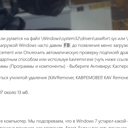
 ругается на файл \Windows\system32\drivers\aswRvrt.sys или \W
загрузкой Windows часто давим
до появления меню загрузк
F8
forcement или Отключить автоматическую проверку подписей дра
дартным способом или используя kavremvr.exe (чуть ниже ссылк
аммы (Программы и компоненты) - Выберите Антивирус Касперс
ться утилитой удаления (KAVRemover, КАВРЕМОВЕР, KAV Remove
07 около 13 мб.
ите компьютер. Мы подозреваем, что в Windows 7 устарел како
ранице решение, как сохранить Аваст. Если у вас есть решение