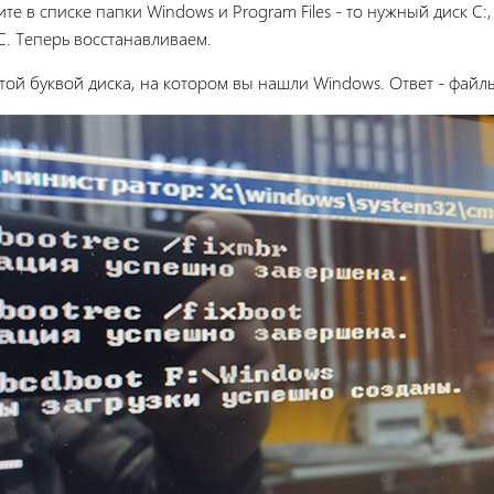
ите в списке папки Windows и Program Files - то нужный диск C
й ОС. Теперь восстанавливаем.
той буквой диска, на котором вы нашли Windows. Ответ - файл