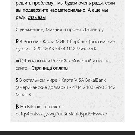
решить проблему - мы будем очень рады, если
вы поддержите нас материально. А еще мы
рады
отзывам
.
С уважением, Михаил и проект Джинн.ру
₽
В России - Карта МИР Сбербанк (российские
рубли) - 2202 2013 5454 1142 Михаил К.
⧈
QR-кодом или Российской картой у нас на
сайте -
Страница оплаты
$
В остальном мире - Карта VISA BakaiBank
(американские доллары) - 4714 2400 6990 3442
Mihail K.
₿
На BitCoin кошелек -
bc1qs4pnfvvxcjykwg7uu3rl5fahfdypcf9rksvwkd