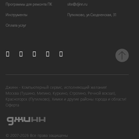
Программы для ремонта ПК
site
@
djinn
.
ru
Инструменты
Путилково, ул.Сходненская, 31
Оплата услуг


Джинн - Компьютерный сервис, исполняющий желания!
Москва (Тушино, Митино, Куркино, Строгино, Речной вокзал),
Красногорск (Путилково), Химки и другие районы города и области!
Оферта
© 2007-2026 Все права защищены